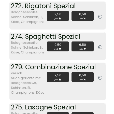
272. Rigatoni Spezial
Bolognesesoße,
9,50
6,50
€
Sahne, Schinken, Ei,
groß
klein
Käse, Champignons
274. Spaghetti Spezial
Bolognesesoße,
9,50
6,50
€
Sahne, Schinken, Ei,
groß
klein
Käse, Champignons
279. Combinazione Spezial
versch.
9,50
6,50
€
Nudelgerichte mit
groß
klein
Bolognesesıße,
Schinken, Ei,
Champignons, Käse
275. Lasagne Spezial
Bolognesesoße,