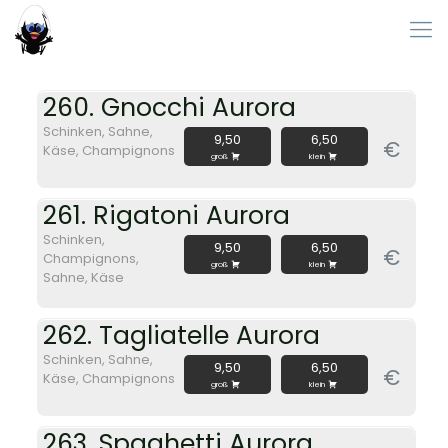
260. Gnocchi Aurora
Schinken, Sahne,
9,50
6,50
€
Käse, Champignons
groß
klein
261. Rigatoni Aurora
Schinken,
9,50
6,50
€
Champignons,
groß
klein
Sahne, Käse
262. Tagliatelle Aurora
Schinken, Sahne,
9,50
6,50
€
Käse, Champignons
groß
klein
263. Spaghetti Aurora