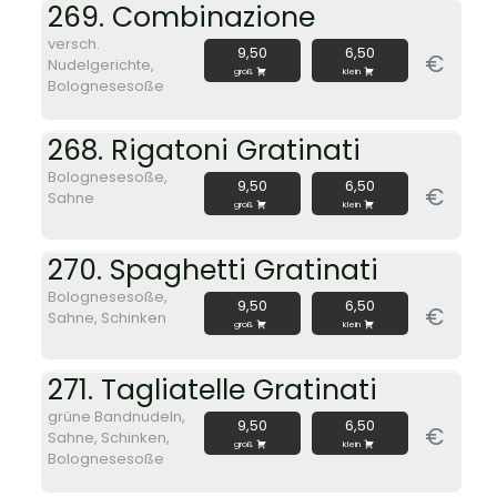
269. Combinazione
versch.
9,50
6,50
€
Nudelgerichte,
groß
klein
Bolognesesoße
268. Rigatoni Gratinati
Bolognesesoße,
9,50
6,50
€
Sahne
groß
klein
270. Spaghetti Gratinati
Bolognesesoße,
9,50
6,50
€
Sahne, Schinken
groß
klein
271. Tagliatelle Gratinati
grüne Bandnudeln,
9,50
6,50
€
Sahne, Schinken,
groß
klein
Bolognesesoße