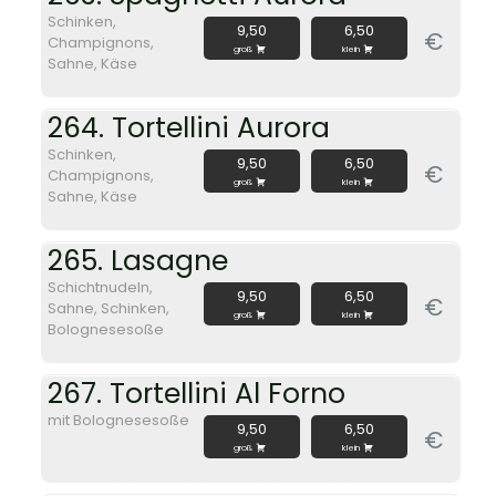
Schinken,
9,50
6,50
€
Champignons,
groß
klein
Sahne, Käse
264. Tortellini Aurora
Schinken,
9,50
6,50
€
Champignons,
groß
klein
Sahne, Käse
265. Lasagne
Schichtnudeln,
9,50
6,50
€
Sahne, Schinken,
groß
klein
Bolognesesoße
267. Tortellini Al Forno
mit Bolognesesoße
9,50
6,50
€
groß
klein