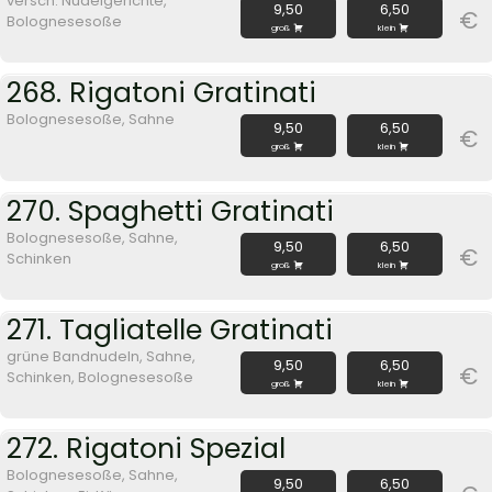
versch. Nudelgerichte,
9,50
6,50
€
Bolognesesoße
groß
klein
268. Rigatoni Gratinati
Bolognesesoße, Sahne
9,50
6,50
€
groß
klein
270. Spaghetti Gratinati
Bolognesesoße, Sahne,
9,50
6,50
€
Schinken
groß
klein
271. Tagliatelle Gratinati
grüne Bandnudeln, Sahne,
9,50
6,50
€
Schinken, Bolognesesoße
groß
klein
272. Rigatoni Spezial
Bolognesesoße, Sahne,
9,50
6,50