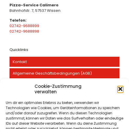
Pizza-Service Calimero
Bahnhofstr. 7, 57537 Wissen
Telefon:
02742-9688899
02742-9688898
Quicklinks
Kontakt
Allgemeine Geschäftsbedingungen (AGB)
Datenschutz
Cookie-Zustimmung
verwalten
Widerrufsbelehrung
Um dir ein optimales Erlebnis zu bieten, verwenden wir
Warenkorb
Technologien wie Cookies, um Geräteinformationen zu speichern
und/oder darauf zuzugreifen. Wenn du diesen Technologien
zustimmst, können wir Daten wie das Surfverhalten oder eindeutige
Impressum
IDs auf dieser Website verarbeiten. Wenn du deine Zustimmung
nicht erteilst oder zurückziehst, können bestimmte Merkmale und