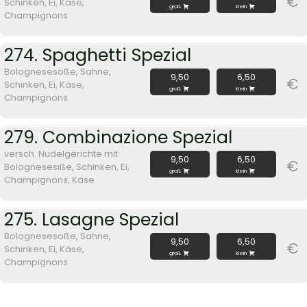
€
Schinken, Ei, Käse,
groß
klein
Champignons
274. Spaghetti Spezial
Bolognesesoße, Sahne,
9,50
6,50
€
Schinken, Ei, Käse,
groß
klein
Champignons
279. Combinazione Spezial
versch. Nudelgerichte mit
9,50
6,50
€
Bolognesesıße, Schinken, Ei,
groß
klein
Champignons, Käse
275. Lasagne Spezial
Bolognesesoße, Sahne,
9,50
6,50
€
Schinken, Ei, Käse,
groß
klein
Champignons