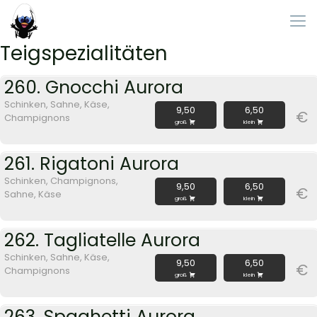
Teigspezialitäten
260. Gnocchi Aurora
Schinken, Sahne, Käse,
9,50
6,50
€
Champignons
groß
klein
261. Rigatoni Aurora
Schinken, Champignons,
9,50
6,50
€
Sahne, Käse
groß
klein
262. Tagliatelle Aurora
Schinken, Sahne, Käse,
9,50
6,50
€
Champignons
groß
klein
263. Spaghetti Aurora