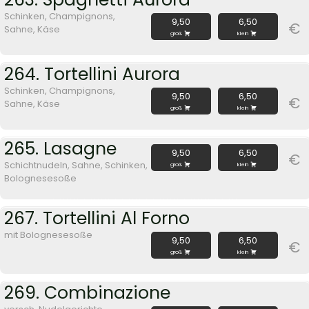
Schinken, Champignons,
9,50
6,50
€
Sahne, Käse
groß
klein
264. Tortellini Aurora
Schinken, Champignons,
9,50
6,50
€
Sahne, Käse
groß
klein
265. Lasagne
9,50
6,50
€
Schichtnudeln, Sahne, Schinken,
groß
klein
Bolognesesoße
267. Tortellini Al Forno
mit Bolognesesoße
9,50
6,50
€
groß
klein
269. Combinazione