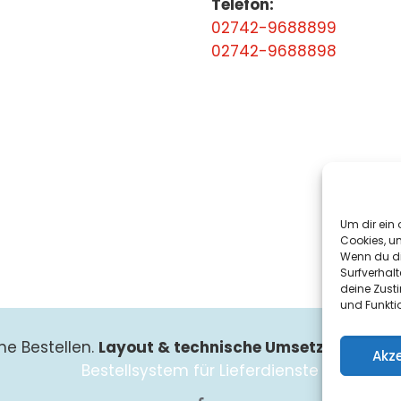
Telefon:
02742-9688899
02742-9688898
Um dir ein 
Cookies, u
Wenn du di
Surfverhalt
deine Zust
und Funkti
ne Bestellen.
Layout & technische Umsetzung:
Such
Akz
Bestellsystem für Lieferdienste