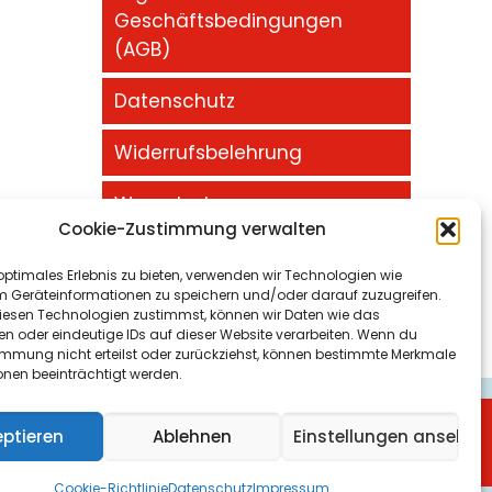
Geschäftsbedingungen
(AGB)
Datenschutz
Widerrufsbelehrung
Warenkorb
Cookie-Zustimmung verwalten
Impressum
optimales Erlebnis zu bieten, verwenden wir Technologien wie
m Geräteinformationen zu speichern und/oder darauf zuzugreifen.
esen Technologien zustimmst, können wir Daten wie das
en oder eindeutige IDs auf dieser Website verarbeiten. Wenn du
immung nicht erteilst oder zurückziehst, können bestimmte Merkmale
onen beeinträchtigt werden.
maschineoptimierung Gelsenkirchen
und
eptieren
Ablehnen
Einstellungen ansehen
Cookie-Richtlinie
Datenschutz
Impressum