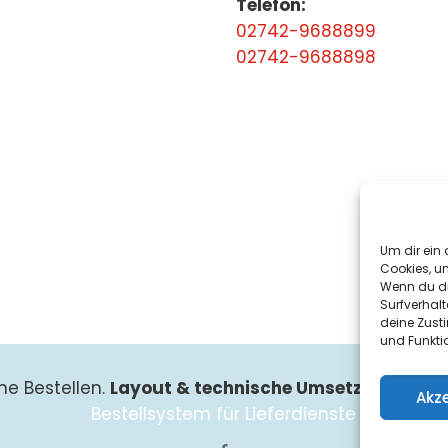
Telefon:
02742-9688899
02742-9688898
Um dir ein 
Cookies, u
Wenn du di
Surfverhalt
deine Zust
und Funkti
ne Bestellen.
Layout & technische Umsetzung:
Such
Akz
Bestellsystem für Lieferdienste