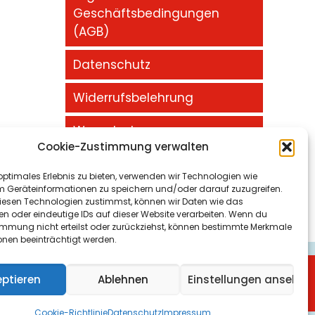
Geschäftsbedingungen
(AGB)
Datenschutz
Widerrufsbelehrung
Warenkorb
Cookie-Zustimmung verwalten
Impressum
optimales Erlebnis zu bieten, verwenden wir Technologien wie
m Geräteinformationen zu speichern und/oder darauf zuzugreifen.
esen Technologien zustimmst, können wir Daten wie das
en oder eindeutige IDs auf dieser Website verarbeiten. Wenn du
immung nicht erteilst oder zurückziehst, können bestimmte Merkmale
onen beeinträchtigt werden.
maschineoptimierung Gelsenkirchen
und
eptieren
Ablehnen
Einstellungen ansehen
Cookie-Richtlinie
Datenschutz
Impressum