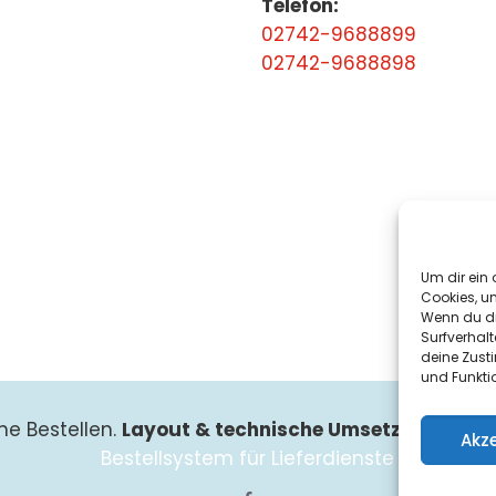
Telefon:
02742-9688899
02742-9688898
Um dir ein 
Cookies, u
Wenn du di
Surfverhalt
deine Zust
und Funkti
ne Bestellen.
Layout & technische Umsetzung:
Such
Akz
Bestellsystem für Lieferdienste