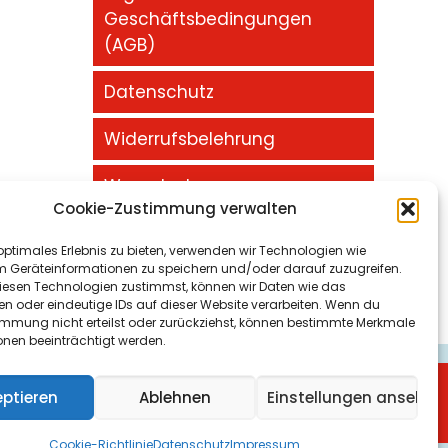
Geschäftsbedingungen
(AGB)
Datenschutz
Widerrufsbelehrung
Warenkorb
Cookie-Zustimmung verwalten
Impressum
optimales Erlebnis zu bieten, verwenden wir Technologien wie
m Geräteinformationen zu speichern und/oder darauf zuzugreifen.
esen Technologien zustimmst, können wir Daten wie das
en oder eindeutige IDs auf dieser Website verarbeiten. Wenn du
immung nicht erteilst oder zurückziehst, können bestimmte Merkmale
onen beeinträchtigt werden.
maschineoptimierung Gelsenkirchen
und
eptieren
Ablehnen
Einstellungen ansehen
Cookie-Richtlinie
Datenschutz
Impressum