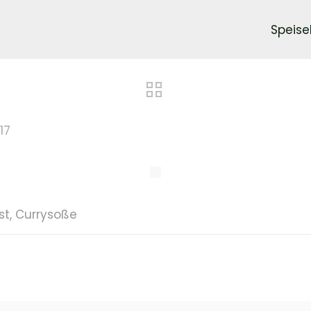
Speise
17
t, Currysoße