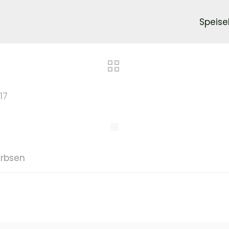
Speise
17
Erbsen