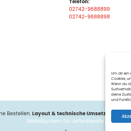
Telefon:
02742-9688899
02742-9688898
Um dir ein 
Cookies, u
Wenn du di
Surfverhalt
deine Zust
und Funkti
ne Bestellen.
Layout & technische Umsetzung:
Such
Akz
Bestellsystem für Lieferdienste