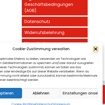
Geschäftsbedingungen
(AGB)
Datenschutz
Widerrufsbelehrung
Warenkorb
Cookie-Zustimmung verwalten
Impressum
optimales Erlebnis zu bieten, verwenden wir Technologien wie
m Geräteinformationen zu speichern und/oder darauf zuzugreifen.
esen Technologien zustimmst, können wir Daten wie das
en oder eindeutige IDs auf dieser Website verarbeiten. Wenn du
immung nicht erteilst oder zurückziehst, können bestimmte Merkmale
onen beeinträchtigt werden.
maschineoptimierung Gelsenkirchen
und
eptieren
Ablehnen
Einstellungen ansehen
Cookie-Richtlinie
Datenschutz
Impressum